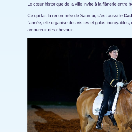
Le cœur historique de la ville invite à la flânerie entre
b
Ce qui fait la renommée de Saumur, c’est aussi le
Cad
l’année, elle organise des visites et galas incroyables,
amoureux des chevaux.