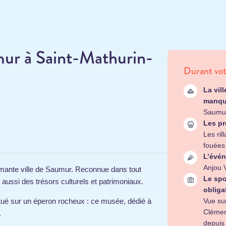
umur à Saint-Mathurin-
Durant vot
La vil
manqu
Saumur
Les pr
Les ril
fouées
L’évén
Anjou 
mante ville de Saumur. Reconnue dans tout
Le spo
aussi des trésors culturels et patrimoniaux.
obliga
Vue sur
itué sur un éperon rocheux : ce musée, dédié à
Clémen
.
depuis 