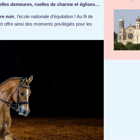
elles demeures, ruelles de charme et églises…
re noir
, l’école nationale d’équitation ! Au fil de
 et offre ainsi des moments privilégiés pour les