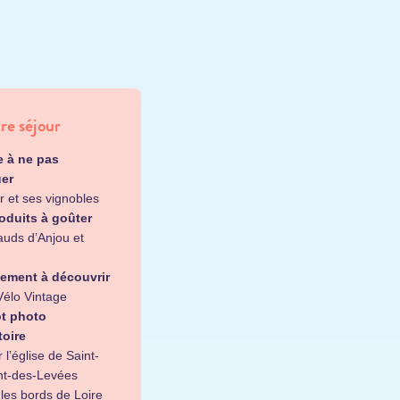
re séjour
le à ne pas
er
 et ses vignobles
oduits à goûter
lauds d’Anjou et
ement à découvrir
Vélo Vintage
t photo
toire
 l’église de Saint-
t-des-Levées
les bords de Loire