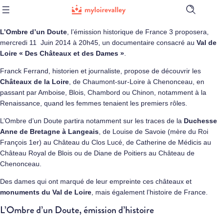
Ouvrir
la
barre
L’Ombre d’un Doute
, l’émission historique de France 3 proposera,
de
mercredi 11 Juin 2014 à 20h45, un documentaire consacré au
Val de
recherch
Loire « Des Châteaux et des Dames »
.
Franck Ferrand, historien et journaliste, propose de découvrir les
Châteaux de la Loire
, de Chaumont-sur-Loire à Chenonceau, en
passant par Amboise, Blois, Chambord ou Chinon, notamment à la
Renaissance, quand les femmes tenaient les premiers rôles.
L’Ombre d’un Doute partira notamment sur les traces de la
Duchesse
Anne de Bretagne à Langeais
, de Louise de Savoie (mère du Roi
François 1er) au Château du Clos Lucé, de Catherine de Médicis au
Château Royal de Blois ou de Diane de Poitiers au Château de
Chenonceau.
Des dames qui ont marqué de leur empreinte ces châteaux et
monuments du Val de Loire
, mais également l’histoire de France.
L’Ombre d’un Doute, émission d’histoire