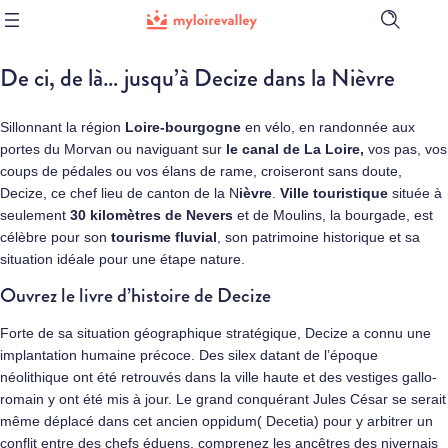
Ouvrir
la
barre
De ci, de là… jusqu’à Decize dans la Nièvre
de
recherch
Sillonnant la région
Loire-bourgogne
en vélo, en randonnée aux
portes du Morvan ou naviguant sur
le canal de La Loire
,
vos pas, vos
coups de pédales ou vos élans de rame, croiseront sans doute,
Decize, ce chef lieu de canton de la N
ièvre
.
Ville touristique
située à
seulement
30 kilomètres de
Nevers
et de Moulins, la bourgade, est
célèbre pour son
tourisme fluvial
, son patrimoine historique et sa
situation idéale pour une étape nature.
Ouvrez le livre d’histoire de Decize
Forte de sa situation géographique stratégique, Decize a connu une
implantation humaine précoce. Des silex datant de l’époque
néolithique ont été retrouvés dans la ville haute et des vestiges gallo-
romain y ont été mis à jour. Le grand conquérant Jules César se serait
même déplacé dans cet ancien oppidum( Decetia) pour y arbitrer un
conflit entre des chefs éduens, comprenez les ancêtres des nivernais