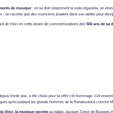
uments de musique
: on lui doit notamment la viola organista, un instr
s : on raconte que des musiciens jouaient dans son atelier pour diss
ard de Vinci en cette année de commémorations des
500 ans de sa d
puis trente ans, a été choisi pour lui offrir cet hommage. Cet ensem
usiques qu’écoutaient les grands hommes de la Renaissance comme Mi
a Vinci, la musique secrète
au palais Jacques Cœur de Bourges et 