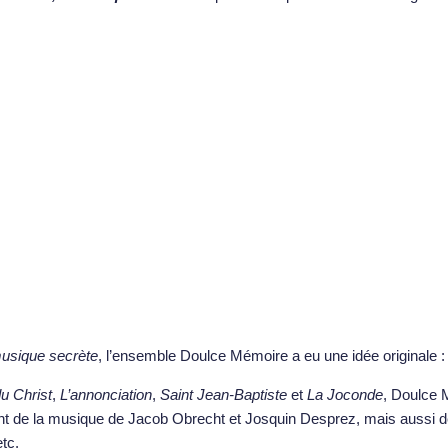
musique secrète
, l’ensemble Doulce Mémoire a eu une idée originale :
u Christ
,
L’annonciation
,
Saint Jean-Baptiste
et
La Joconde
, Doulce M
 de la musique de Jacob Obrecht et Josquin Desprez, mais aussi des f
tc.