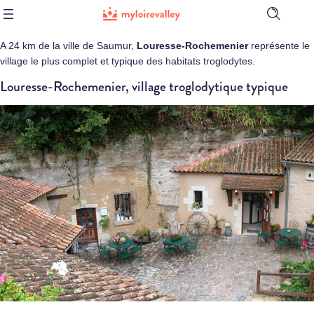
Ouvrir
la
barre
A 24 km de la ville de Saumur,
Louresse-Rochemenier
représente le
de
village le plus complet et typique des habitats troglodytes.
recherch
Louresse-Rochemenier, village troglodytique typique