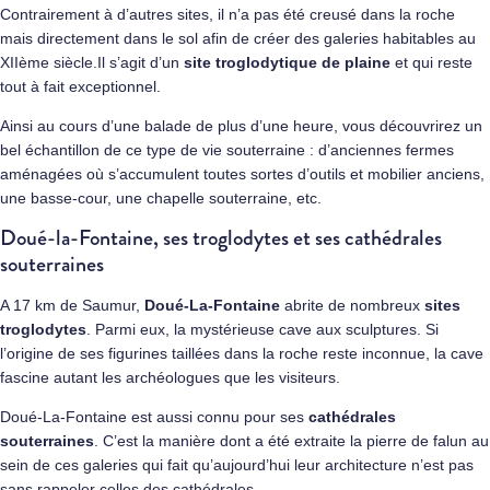
Contrairement à d’autres sites, il n’a pas été creusé dans la roche
mais directement dans le sol afin de créer des galeries habitables au
XIIème siècle.Il s’agit d’un
site troglodytique de plaine
et qui reste
tout à fait exceptionnel.
Ainsi au cours d’une balade de plus d’une heure, vous découvrirez un
bel échantillon de ce type de vie souterraine : d’anciennes fermes
aménagées où s’accumulent toutes sortes d’outils et mobilier anciens,
une basse-cour, une chapelle souterraine, etc.
Doué-la-Fontaine, ses troglodytes et ses cathédrales
souterraines
A 17 km de Saumur,
Doué-La-Fontaine
abrite de nombreux
sites
troglodytes
. Parmi eux, la mystérieuse cave aux sculptures. Si
l’origine de ses figurines taillées dans la roche reste inconnue, la cave
fascine autant les archéologues que les visiteurs.
Doué-La-Fontaine est aussi connu pour ses
cathédrales
souterraines
. C’est la manière dont a été extraite la pierre de falun au
sein de ces galeries qui fait qu’aujourd’hui leur architecture n’est pas
sans rappeler celles des cathédrales.