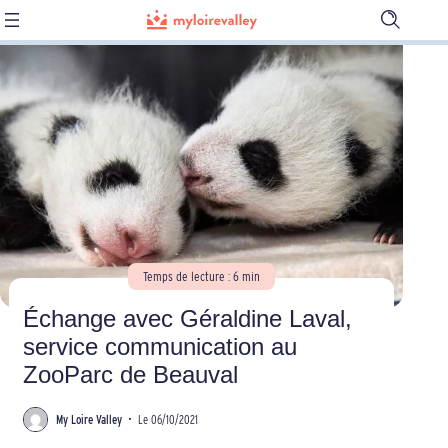
Ouvrir
la
barre
de
recherch
Temps de lecture : 6 min
Échange avec Géraldine Laval,
service communication au
ZooParc de Beauval
My Loire Valley
•
Le 06/10/2021