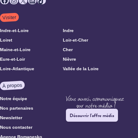
Facebook
Instagram
X
LinkedIn
TikTok
Visiter
Indre-et-Loire
Indre
Loiret
Loir-et-Cher
Maine-et-Loire
Cher
Eure-et-Loir
Nièvre
Loire-Atlantique
Vallée de la Loire
À propos
Notre équipe
Nos partenaires
Découvrir l'offre média
Newsletter
Nous contacter
Agence Romanesko