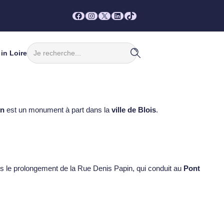
Facebook
Instagram
X
LinkedIn
TikTok
Rechercher
in Loire
in
est un monument à part dans la
ville de Blois
.
dans le prolongement de la Rue Denis Papin, qui conduit au
Pont