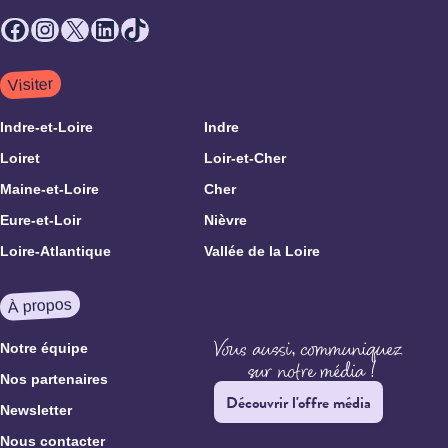
Facebook
Instagram
X
LinkedIn
TikTok
Visiter
Indre-et-Loire
Indre
Loiret
Loir-et-Cher
Maine-et-Loire
Cher
Eure-et-Loir
Nièvre
Loire-Atlantique
Vallée de la Loire
À propos
Notre équipe
Nos partenaires
Découvrir l'offre média
Newsletter
Nous contacter