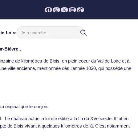
Facebook
Instagram
X
LinkedIn
TikTok
Rechercher
in Loire
r-Bièvre
…
zaine de kilomètres de Blois, en plein coeur du Val de Loire et à
 une ville ancienne, mentionnée dès l’année 1030, qui possède une
u original que le donjon.
Le château actuel a lui été édifié à la fin du XVe siècle. Il fut en
ompte de Blois vivant à quelques kilomètres de là. C’est notamment