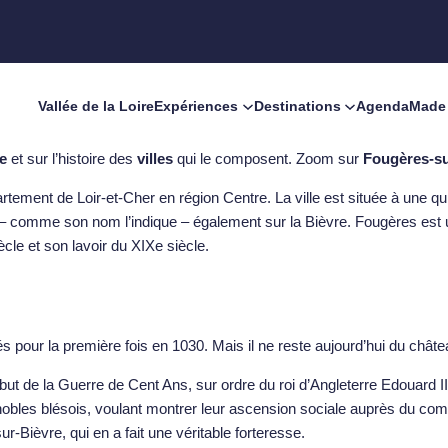
Vallée de la Loire
Expériences
Destinations
Agenda
Made 
re
et sur l’histoire des
villes
qui le composent. Zoom sur
Fougères-su
ment de Loir-et-Cher en région Centre. La ville est située à une quin
t – comme son nom l’indique – également sur la Bièvre. Fougères est
cle et son lavoir du XIXe siècle.
 pour la première fois en 1030. Mais il ne reste aujourd’hui du châtea
ut de la Guerre de Cent Ans, sur ordre du roi d’Angleterre Edouard III. 
de nobles blésois, voulant montrer leur ascension sociale auprès du c
r-Bièvre, qui en a fait une véritable forteresse.