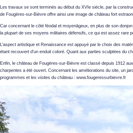
Les travaux se sont terminés au début du XVIe siècle, par la construc
de Fougères-sur-Bièvre offre ainsi une image de château fort extrao
Car concernant le côté féodal et moyenâgeux, en plus de son donjon dat
la plupart de ses moyens militaires défensifs, ce qui est assez rare 
L’aspect artistique et Renaissance est appuyé par le choix des matér
étant recouvert d’un enduit coloré. Quant aux parties sculptées du ch
Enfin, le château de Fougères-sur-Bièvre est classé depuis 1912 aux M
charpentes a été ouvert. Concernant les améliorations du site, un jard
programmes et les visites du château : www.fougeressurbievre.fr