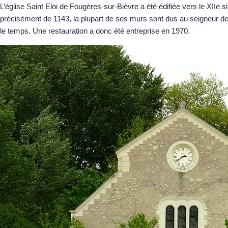
L’église Saint Eloi de Fougères-sur-Bièvre a été édifiée vers le XIIe s
précisément de 1143, la plupart de ses murs sont dus au seigneur 
le temps. Une restauration a donc été entreprise en 1970.