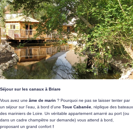
Séjour sur les canaux à Briare
Vous avez une
âme de marin
? Pourquoi ne pas se laisser tenter par
un séjour sur l’eau, à bord d’une
Toue Cabanée
, réplique des bateaux
des mariniers de Loire. Un véritable appartement amarré au port (ou
dans un cadre champêtre sur demande) vous attend à bord,
proposant un grand confort
!