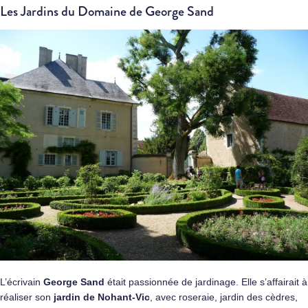
Les Jardins du Domaine de George Sand
L’écrivain
George Sand
était passionnée de jardinage. Elle s’affairait à
réaliser son
jardin de Nohant-Vic
, avec roseraie, jardin des cèdres,