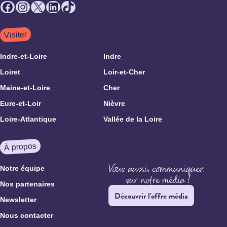
Facebook
Instagram
X
LinkedIn
TikTok
Visiter
Indre-et-Loire
Indre
Loiret
Loir-et-Cher
Maine-et-Loire
Cher
Eure-et-Loir
Nièvre
Loire-Atlantique
Vallée de la Loire
À propos
Notre équipe
Nos partenaires
Découvrir l'offre média
Newsletter
Nous contacter