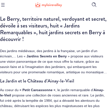
Ouvrir
la
barre
Le Berry, territoire naturel, verdoyant et secret,
de
recherch
dévoile à ses visiteurs, huit « Jardins
Remarquables », huit jardins secrets en Berry à
découvrir !
Des jardins médiévaux, des jardins à la française, un jardin d’un
écrivain,… Les «
Jardins Secrets en Berry
» propose aux visiteurs
une vision panoramique de ce que nous offre la nature, grâce au
savoir-faire et à l’imagination des jardiniers, qui embarquent les
visiteurs pour une promenade romantique, artistique ou monastique…
Le Jardin et le Château d’Ainay-le-Vieil
Au coeur du
« Petit Carcassonne »
, le jardin remarquable d’
Ainay-
le-Vieil
propose une collection de roses anciennes et rare. Le jardin,
fut créé après la tempête de 1984, qui a dévasté les alentours du
château, détruisant les espèces les plus majestueuses et les plus