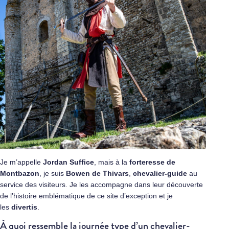
Je m’appelle
Jordan Suffice
, mais à la
forteresse de
Montbazon
, je suis
Bowen de Thivars
,
chevalier-guide
au
service des visiteurs. Je les accompagne dans leur découverte
de l’histoire emblématique de ce site d’exception et je
les
divertis
.
À quoi ressemble la journée type d’un chevalier-