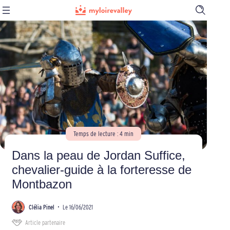
Ouvrir
la
barre
de
recherch
Temps de lecture : 4 min
Dans la peau de Jordan Suffice,
chevalier-guide à la forteresse de
Montbazon
Clélia Pinel
•
Le 16/06/2021
Article partenaire