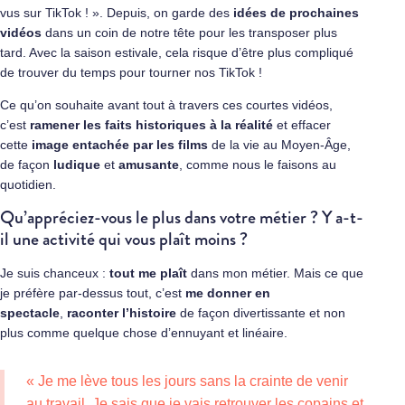
vus sur TikTok ! ». Depuis, on garde des
idées de prochaines
vidéos
dans un coin de notre tête pour les transposer plus
tard. Avec la saison estivale, cela risque d’être plus compliqué
de trouver du temps pour tourner nos TikTok !
Ce qu’on souhaite avant tout à travers ces courtes vidéos,
c’est
ramener les faits historiques à la réalité
et effacer
cette
image entachée par les films
de la vie au Moyen-Âge,
de façon
ludique
et
amusante
, comme nous le faisons au
quotidien.
Qu’appréciez-vous le plus dans votre métier ? Y a-t-
il une activité qui vous plaît moins ?
Je suis chanceux :
tout me plaît
dans mon métier. Mais ce que
je préfère par-dessus tout, c’est
me donner en
spectacle
,
raconter l’histoire
de façon divertissante et non
plus comme quelque chose d’ennuyant et linéaire.
« Je me lève tous les jours sans la crainte de venir
au travail. Je sais que je vais retrouver les copains et