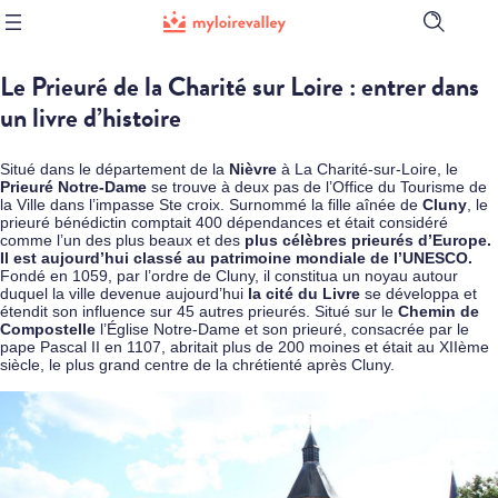
Ouvrir
la
barre
Le Prieuré de la Charité sur Loire : entrer dans
de
recherch
un livre d’histoire
Situé dans le département de la
Nièvre
à
La Charité-sur-Loire
, le
Prieuré Notre-Dame
se trouve à deux pas de l’Office du Tourisme de
la Ville dans l’impasse Ste croix. Surnommé la fille aînée de
Cluny
, le
prieuré bénédictin comptait 400 dépendances et était considéré
comme l’un des plus beaux et des
plus célèbres prieurés d’Europe.
Il est aujourd’hui classé au patrimoine mondiale de l’UNESCO.
Fondé en 1059, par l’ordre de Cluny, il constitua un noyau autour
duquel la ville devenue aujourd’hui
la cité du Livre
se développa et
étendit son influence sur 45 autres prieurés. Situé sur le
Chemin de
Compostelle
l’Église Notre-Dame et son prieuré, consacrée par le
pape Pascal II en 1107, abritait plus de 200 moines et était au XIIème
siècle, le plus grand centre de la chrétienté après Cluny.