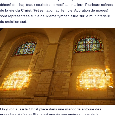
décoré de chapiteaux sculptés de motifs animaliers. Plusieurs scènes
de
la vie du Christ
(Présentation au Temple, Adoration de mages)
sont représentées sur le deuxième tympan situé sur le mur intérieur
du croisillon sud.
On y voit aussi le Christ placé dans une mandorle entouré des
prophètes Moïse et Elie, ainsi que de ses apôtres. Lors de la