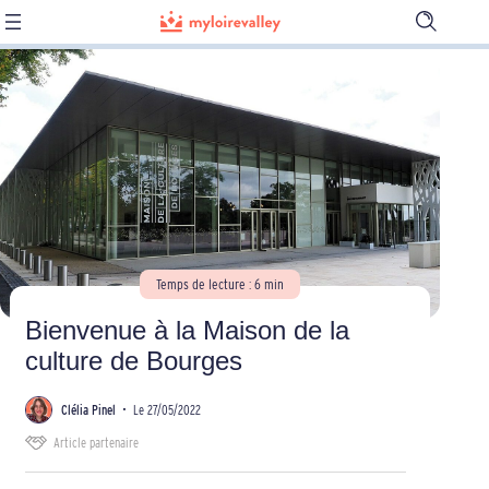
Ouvrir
la
barre
de
recherch
Temps de lecture : 6 min
Bienvenue à la Maison de la
culture de Bourges
Clélia Pinel
•
Le 27/05/2022
Article partenaire