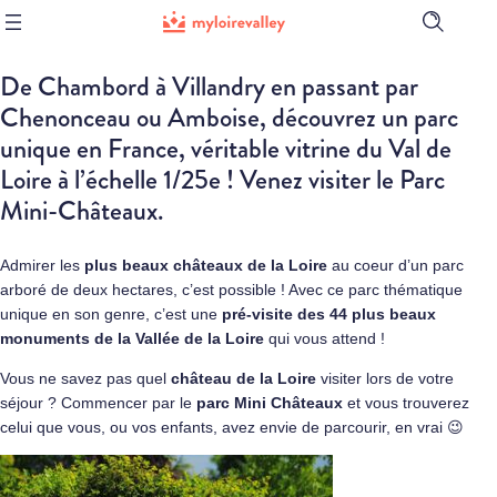
Ouvrir
la
barre
De Chambord à Villandry en passant par
de
recherch
Chenonceau ou Amboise, découvrez un parc
unique en France, véritable vitrine du Val de
Loire à l’échelle 1/25e ! Venez visiter le Parc
Mini-Châteaux.
Admirer les
plus beaux châteaux de la Loire
au coeur d’un parc
arboré de deux hectares, c’est possible ! Avec ce parc thématique
unique en son genre, c’est une
pré-visite des 44 plus beaux
monuments de la Vallée de la Loire
qui vous attend !
Vous ne savez pas quel
château de la Loire
visiter lors de votre
séjour ? Commencer par le
parc Mini Châteaux
et vous trouverez
celui que vous, ou vos enfants, avez envie de parcourir, en vrai 😉