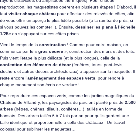
rayons ultraviolets ou amplitudes thermiques). Pour chaque
reproduction, les maquettistes opèrent en plusieurs étapes ! D’abord, il
faut
visiter chaque château
pour effectuer des relevés de côtes, afin
de vous offrir un aperçu le plus fidèle possible (à la rambarde près, si
si vous pouvez les compter !). Ensuite,
dessiner les plans à l’échelle
1/25e
en s’appuyant sur ces côtes prises.
Vient le temps de la
construction
! Comme pour votre maison, on
commence par le «
gros oeuvre
», construction des murs et des toits.
Puis vient l’étape la plus délicate (et la plus longue), celle de la
confection des éléments de décor
(fenêtres, tours, pont-levis,
clochers et autres décors architecturaux) à apposer sur la maquette. Il
reste encore l’
aménagement des espaces verts
, pour rendre à
chaque monument son écrin de verdure !
Pour reproduire ces espaces verts, comme les jardins magnifiques du
Château de Villandry, les paysagistes du parc ont planté près de
2.500
arbres (
hêtres, chênes, tilleuls, conifères…), taillés en forme de
bonsaïs. Des arbres taillés 6 à 7 fois par an pour qu’ils gardent une
taille identique et proportionnelle à celle des châteaux ! Un travail
colossal pour sublimer les maquettes…