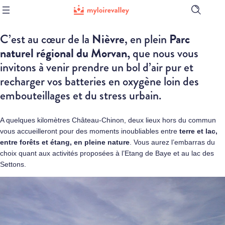
Ouvrir
la
barre
Nièvre
Parc
C’est au cœur de la
, en plein
de
recherch
naturel régional du Morvan,
que nous vous
invitons à venir prendre un bol d’air pur et
recharger vos batteries en oxygène loin des
embouteillages et du stress urbain.
A quelques kilomètres
Château-Chinon
, deux lieux hors du commun
vous accueilleront pour des moments inoubliables entre
terre et lac,
entre forêts et étang, en pleine nature
. Vous aurez l’embarras du
choix quant aux activités proposées à l’Etang de Baye et au lac des
Settons.