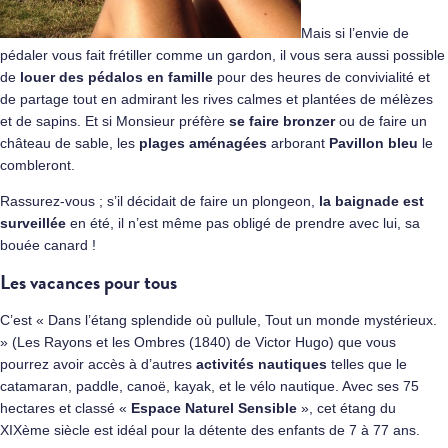
Mais si l’envie de
pédaler vous fait frétiller comme un gardon, il vous sera aussi possible
de
louer des pédalos en famille
pour des heures de convivialité et
de partage tout en admirant les rives calmes et plantées de mélèzes
et de sapins. Et si Monsieur préfère
se faire bronzer
ou de faire un
château de sable, les
plages aménagées
arborant
Pavillon bleu
le
combleront.
Rassurez-vous ; s’il décidait de faire un plongeon,
la baignade est
surveillée
en été, il n’est même pas obligé de prendre avec lui, sa
bouée canard !
Les vacances pour tous
C’est « Dans l’étang splendide où pullule, Tout un monde mystérieux.
» (Les Rayons et les Ombres (1840) de Victor Hugo) que vous
pourrez avoir accès à d’autres
activités nautiques
telles que le
catamaran, paddle, canoë, kayak, et le vélo nautique. Avec ses 75
hectares et classé «
Espace Naturel Sensible
», cet étang du
XIXème siècle est idéal pour la détente des enfants de 7 à 77 ans.