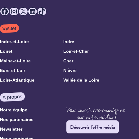
Facebook
Instagram
X
LinkedIn
TikTok
Visiter
Indre-et-Loire
Indre
Loiret
Loir-et-Cher
Maine-et-Loire
Cher
Eure-et-Loir
Nièvre
Loire-Atlantique
Vallée de la Loire
À propos
Notre équipe
Nos partenaires
Découvrir l'offre média
Newsletter
Nous contacter