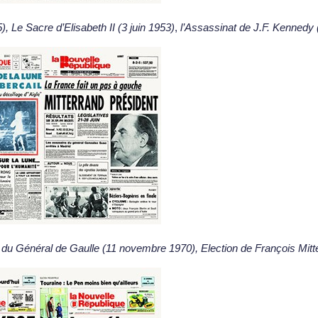
 Le Sacre d’Elisabeth II (3 juin 1953)
,
l’Assassinat de J.F. Kennedy
s du Général de Gaulle (11 novembre 1970), Election de François Mitt