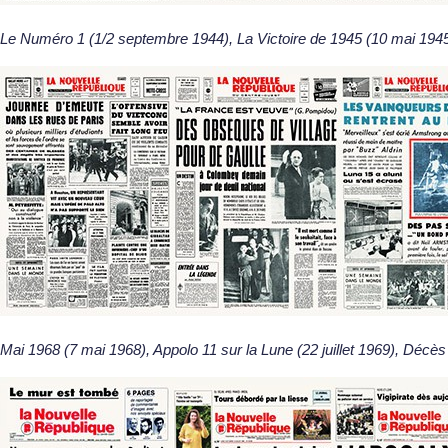
Le Numéro 1 (1/2 septembre 1944), La Victoire de 1945 (10 mai 1945),
Mai 1968 (7 mai 1968), Appolo 11 sur la Lune (22 juillet 1969), Décè