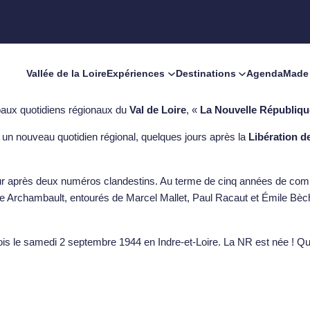
Vallée de la Loire
Expériences
Destinations
Agenda
Made 
paux quotidiens régionaux du
Val de Loire
, «
La Nouvelle Républiqu
un nouveau quotidien régional, quelques jours après la
Libération de
r après deux numéros clandestins. Au terme de cinq années de combat
erre Archambault, entourés de Marcel Mallet, Paul Racaut et Émile Bèc
fois le samedi 2 septembre 1944 en Indre-et-Loire. La NR est née ! Q