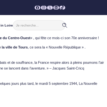
Facebook
Instagram
X
LinkedIn
TikTok
Rechercher
in Loire
e du Centre-Ouest
« , qui fête ce mois-ci son 70e anniversaire !
 la ville de Tours
, ce sera la « Nouvelle République » .
s et de souffrance, la France respire alors à pleins poumons l’air
he se lancent dans l’aventure. » – Jacques Saint-Cricq
uelques jours plus tard, le mardi 5 septembre 1944, La Nouvelle