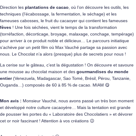
Direction les
plantations de cacao
, où l’on découvre les outils, les
techniques (l’écabossage, la fermentation, le séchage) et les
fameuses cabosses, le fruit du cacaoyer qui contient les fameuses
fèves
! Une fois séchées, vient le temps de la transformation
(torréfaction, décorticage, broyage, malaxage, conchage, tempérage)
pour arriver à ce produit noble et délicieux… Le parcours initiatique
s’achève par un petit film où Max Vauché partage sa passion avec
nous. Le Chocolat n’a alors (presque) plus de secrets pour nous !
La cerise sur le gâteau, c’est la dégustation ! On découvre et savoure
une mousse au chocolat maison et des
gourmandises du monde
entier
(Venezuela, Madagascar, Sao Tomé, Brésil, Pérou, Tanzanie,
Ouganda…) composés de 60 à 85 % de cacao. MIAM 😋
Mon avis :
Monsieur Vauché, nous avons passé un très bon moment
et développé notre culture cacaoyère… Mais la tentation est grande
de pousser les portes du « Laboratoire des Chocolatiers » et dévorer
cet or noir fascinant ! Attention à vos créations 😉