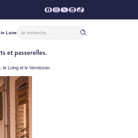
Facebook
Instagram
X
LinkedIn
TikTok
Rechercher
in Loire
s et passerelles.
x, le Loing et le Vernisson.