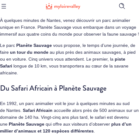
Ouvrir
la
barre
À quelques minutes de Nantes, venez découvrir un parc animalier
de
unique en France. Planète Sauvage vous embarque dans un voyage
recherch
immersif aux quatre coins du monde pour observer la faune sauvage !
Le parc
Planète Sauvage
vous propose, le temps d’une journée, de
faire
un tour du monde
au plus près des animaux sauvages, à pied
ou en voiture. Cinq univers vous attendent. Le premier, la
piste
Safari
longue de 10 km, vous transportera au cœur de la savane
africaine.
Du Safari Africain à Planète Sauvage
En 1992, un parc animalier voit le jour à quelques minutes au sud
de
Nantes
.
Safari Africain
accueille alors près de 500 animaux sur un
domaine de 140 ha. Vingt-cinq ans plus tard, le safari est devenu
une
Planète Sauvage
qui offre aux visiteurs d’observer
plus d’un
millier d’animaux et 120 espèces différentes
.