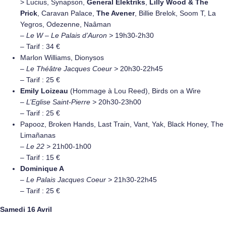
> Lucius, Synapson,
General Elektriks
,
Lilly Wood & The
Prick
, Caravan Palace,
The Avener
, Billie Brelok, Soom T, La
Yegros, Odezenne, Naâman
–
Le W – Le Palais d’Auron >
19h30-2h30
– Tarif : 34 €
Marlon Williams, Dionysos
–
Le Théâtre Jacques Coeur >
20h30-22h45
– Tarif : 25 €
Emily Loizeau
(Hommage à Lou Reed), Birds on a Wire
–
L’Eglise Saint-Pierre >
20h30-23h00
– Tarif : 25 €
Papooz, Broken Hands, Last Train, Vant, Yak, Black Honey, The
Limañanas
–
Le 22 >
21h00-1h00
– Tarif : 15 €
Dominique A
–
Le Palais Jacques Coeur >
21h30-22h45
– Tarif : 25 €
Samedi 16 Avril