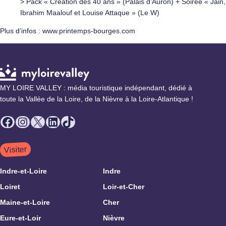
> Pack « Création des 40 ans » (Palais d’Auron) + Soirée « Jain,
Ibrahim Maalouf et Louise Attaque » (Le W)
Plus d’infos : www.printemps-bourges.com
MY LOIRE VALLEY : média touristique indépendant, dédié à
toute la Vallée de la Loire, de la Nièvre à la Loire-Atlantique !
Facebook
Instagram
X
LinkedIn
TikTok
Visiter
Indre-et-Loire
Indre
Loiret
Loir-et-Cher
Maine-et-Loire
Cher
Eure-et-Loir
Nièvre