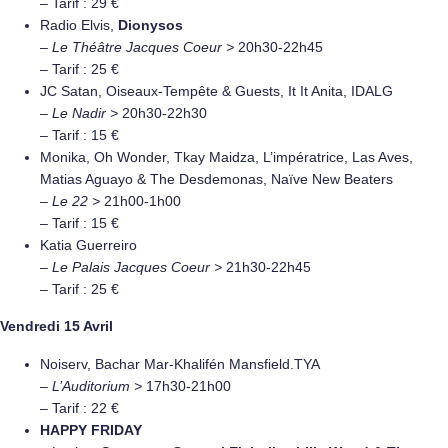
– Tarif : 29 €
Radio Elvis,
Dionysos
–
Le Théâtre Jacques Coeur >
20h30-22h45
– Tarif : 25 €
JC Satan, Oiseaux-Tempête & Guests, It It Anita, IDALG
–
Le Nadir >
20h30-22h30
– Tarif : 15 €
Monika, Oh Wonder, Tkay Maidza, L’impératrice, Las Aves,
Matias Aguayo & The Desdemonas, Naïve New Beaters
–
Le 22 >
21h00-1h00
– Tarif : 15 €
Katia Guerreiro
–
Le Palais Jacques Coeur >
21h30-22h45
– Tarif : 25 €
Vendredi 15 Avril
Noiserv, Bachar Mar-Khalifén Mansfield.TYA
–
L’Auditorium >
17h30-21h00
– Tarif : 22 €
HAPPY FRIDAY