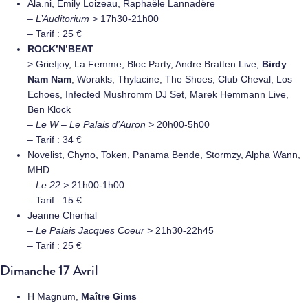
Ala.ni, Emily Loizeau, Raphaële Lannadère
–
L’Auditorium >
17h30-21h00
– Tarif : 25 €
ROCK’N’BEAT
> Griefjoy, La Femme, Bloc Party, Andre Bratten Live,
Birdy
Nam Nam
, Worakls, Thylacine, The Shoes, Club Cheval, Los
Echoes, Infected Mushromm DJ Set, Marek Hemmann Live,
Ben Klock
–
Le W – Le Palais d’Auron >
20h00-5h00
– Tarif : 34 €
Novelist, Chyno, Token, Panama Bende, Stormzy, Alpha Wann,
MHD
–
Le 22 >
21h00-1h00
– Tarif : 15 €
Jeanne Cherhal
–
Le Palais Jacques Coeur >
21h30-22h45
– Tarif : 25 €
Dimanche 17 Avril
H Magnum,
Maître Gims