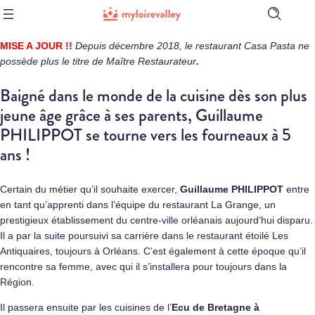
Ouvrir
la
barre
MISE A JOUR !!
Depuis décembre 2018, le restaurant Casa Pasta ne
de
possède plus le titre de Maître Restaurateur
.
recherch
Baigné dans le monde de la cuisine dès son plus
jeune âge grâce à ses parents, Guillaume
PHILIPPOT se tourne vers les fourneaux à 5
ans !
Certain du métier qu’il souhaite exercer,
Guillaume PHILIPPOT
entre
en tant qu’apprenti dans l’équipe du restaurant La Grange, un
prestigieux établissement du centre-ville orléanais aujourd’hui disparu.
Il a par la suite poursuivi sa carrière dans le restaurant étoilé Les
Antiquaires, toujours à Orléans. C’est également à cette époque qu’il
rencontre sa femme, avec qui il s’installera pour toujours dans la
Région.
Il passera ensuite par les cuisines de l’
Ecu de Bretagne à