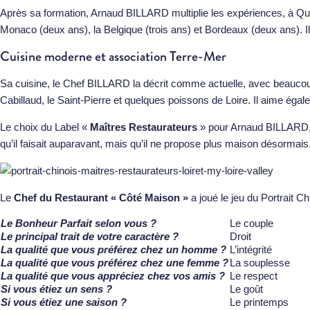
Après sa formation, Arnaud BILLARD multiplie les expériences, à Qui
Monaco (deux ans), la Belgique (trois ans) et Bordeaux (deux ans). Il
Cuisine moderne et association Terre-Mer
Sa cuisine, le Chef BILLARD la décrit comme actuelle, avec beaucou
Cabillaud, le Saint-Pierre et quelques poissons de Loire. Il aime égal
Le choix du Label «
Maîtres Restaurateurs
» pour Arnaud BILLARD, c’e
qu’il faisait auparavant, mais qu’il ne propose plus maison désormais
Le
Chef du Restaurant « Côté Maison »
a joué le jeu du Portrait 
Le Bonheur Parfait selon vous ?
Le couple
Le principal trait de votre caractère ?
Droit
La qualité que vous préférez chez un homme ?
L’intégrité
La qualité que vous préférez chez une femme ?
La souplesse
La qualité que vous appréciez chez vos amis ?
Le respect
Si vous étiez un sens ?
Le goût
Si vous étiez une saison ?
Le printemps