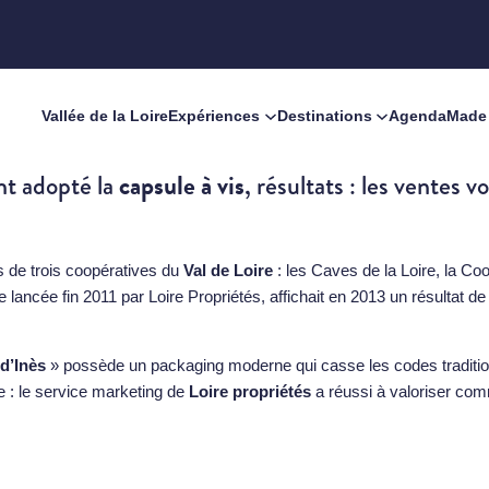
Vallée de la Loire
Expériences
Destinations
Agenda
Made 
capsule à vis
t adopté la
, résultats : les ventes 
s de trois coopératives du
Val de Loire
: les Caves de la Loire, la Co
 lancée fin 2011 par Loire Propriétés, affichait en 2013 un résultat 
d’Inès
» possède un packaging moderne qui casse les codes traditionn
te : le service marketing de
Loire propriétés
a réussi à valoriser com