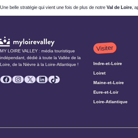
Une belle stratégie qui vient une fois de plus de notre
Val de Loire
, a
Visiter
MY LOIRE VALLEY : média touristique
indépendant, dédié à toute la Vallée de la
Indre-et-Loire
Loire, de la Nièvre à la Loire-Atlantique !
Loiret
Facebook
Instagram
X
LinkedIn
TikTok
Maine-et-Loire
Eure-et-Loir
Loire-Atlantique