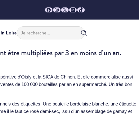
Facebook
Instagram
X
LinkedIn
TikTok
Rechercher
in Loire
vont être multipliées par 3 en moins d’un an.
opérative d’Oisly et la SICA de Chinon. Et elle commercialise aussi
de ventes de 100 000 bouteilles par an en supermarché. Un très bon
els des étiquettes. Une bouteille bordelaise blanche, une étiquette
me il le faut ce rosé demi-sec, issu d’un assemblage de gamay et