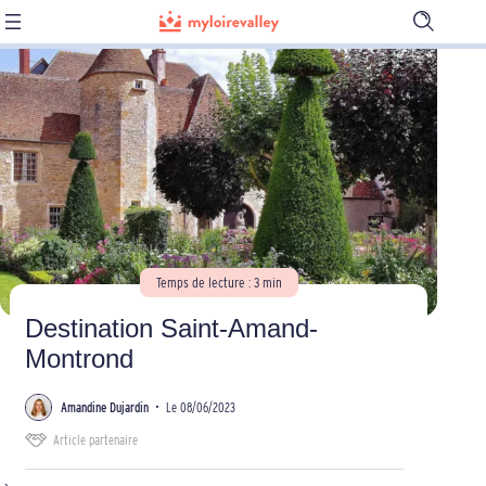
Ouvrir
la
barre
de
recherch
Temps de lecture : 3 min
Destination Saint-Amand-
Montrond
Amandine Dujardin
•
Le 08/06/2023
Article partenaire