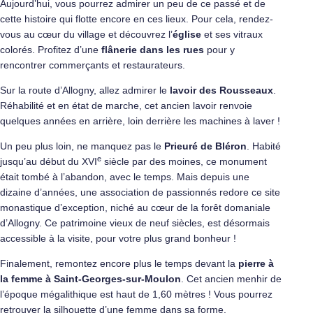
Aujourd’hui, vous pourrez admirer un peu de ce passé et de
cette histoire qui flotte encore en ces lieux. Pour cela, rendez-
vous au cœur du village et découvrez l’
église
et ses vitraux
colorés. Profitez d’une
flânerie dans les rues
pour y
rencontrer commerçants et restaurateurs.
Sur la route d’Allogny, allez admirer le
lavoir des Rousseaux
.
Réhabilité et en état de marche, cet ancien lavoir renvoie
quelques années en arrière, loin derrière les machines à laver !
Un peu plus loin, ne manquez pas le
Prieuré de Bléron
. Habité
e
jusqu’au début du XVI
siècle par des moines, ce monument
était tombé à l’abandon, avec le temps. Mais depuis une
dizaine d’années, une association de passionnés redore ce site
monastique d’exception, niché au cœur de la forêt domaniale
d’Allogny. Ce patrimoine vieux de neuf siècles, est désormais
accessible à la visite, pour votre plus grand bonheur !
Finalement, remontez encore plus le temps devant la
pierre à
la femme
à Saint-Georges-sur-Moulon
. Cet ancien menhir de
l’époque mégalithique est haut de 1,60 mètres ! Vous pourrez
retrouver la silhouette d’une femme dans sa forme.