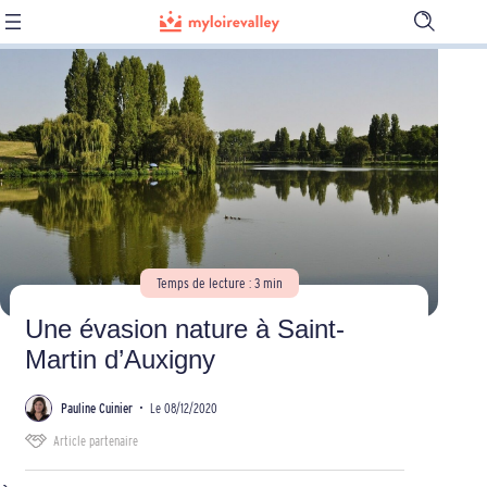
Ouvrir
la
barre
de
recherch
Temps de lecture : 3 min
Une évasion nature à Saint-
Martin d’Auxigny
Pauline Cuinier
•
Le 08/12/2020
Article partenaire