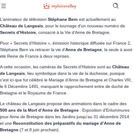
Ouvrir
la
barre
L’animateur de télévision
Stéphane Bern
est actuellement au
de
Château de Langeais
, pour le tournage d’un nouveau numéro de
recherch
Secrets d’Histoire
, consacré à la Vie d’Anne de Bretagne.
Pour « Secrets d’Histoire », émission historique diffusée sur France 2,
Stéphane Bern va retracer la vie d’
Anne de Bretagne
, la seule à avoir
été Reine de France à deux reprises.
A cette occasion, les caméras de Secrets d’Histoire sont au
Château
de Langeais
, lieu symbolique dans la vie de la duchesse, puisque
c’est ici que fut célébré le Mariage d’Anne de Bretagne et Charles VIII,
le 6 Décembre 1491, marquant le rapprochement entre de duché de
Bretagne et le Royaume de France.
Le château de Langeais propose des animations dans le cadre des
500 ans de la Mort d’Anne de Bretagne
: Exposition d’Enluminures
pour Anne de Bretagne dans les Jardins jusqu’au 31 décembre 2014
et une
Reconstitution des préparatifs du mariage d’Anne de
Bretagne
(7 et 8 juin prochain).