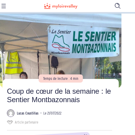
Ouvrir
la
barre
de
recherch
Temps de lecture : 4 min
Coup de cœur de la semaine : le
Sentier Montbazonnais
Lucas Coustillas
•
Le 21/07/2022
Article partenaire