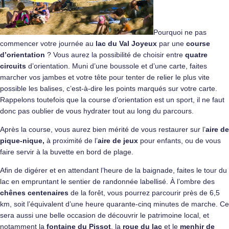
Pourquoi ne pas
commencer votre journée au
lac du Val Joyeux
par une
course
d’orientation
? Vous aurez la possibilité de choisir entre
quatre
circuits
d’orientation. Muni d’une boussole et d’une carte, faites
marcher vos jambes et votre tête pour tenter de relier le plus vite
possible les balises, c’est-à-dire les points marqués sur votre carte.
Rappelons toutefois que la course d’orientation est un sport, il ne faut
donc pas oublier de vous hydrater tout au long du parcours.
Après la course, vous aurez bien mérité de vous restaurer sur l’
aire de
pique-nique,
à proximité de l’
aire de jeux
pour enfants, ou de vous
faire servir à la buvette en bord de plage.
Afin de digérer et en attendant l’heure de la baignade, faites le tour du
lac en empruntant le sentier de randonnée labellisé. À l’ombre des
chênes centenaires
de la forêt, vous pourrez parcourir près de 6,5
km, soit l’équivalent d’une heure quarante-cinq minutes de marche. Ce
sera aussi une belle occasion de découvrir le patrimoine local, et
notamment la
fontaine du Pissot
, la
roue du lac
et le
menhir de