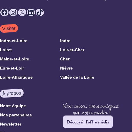
Facebook
Instagram
X
LinkedIn
TikTok
Visiter
Indre-et-Loire
Indre
Loiret
Loir-et-Cher
Maine-et-Loire
Cher
Eure-et-Loir
Nièvre
Loire-Atlantique
Vallée de la Loire
À propos
Notre équipe
Nos partenaires
Découvrir l'offre média
Newsletter