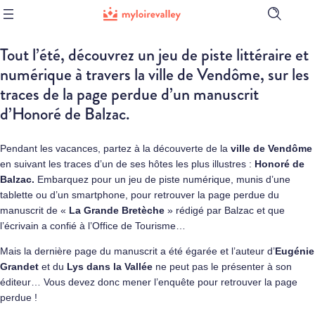
Ouvrir
la
barre
Tout l’été, découvrez un jeu de piste littéraire et
de
recherch
numérique à travers la ville de Vendôme, sur les
traces de la page perdue d’un manuscrit
d’Honoré de Balzac.
Pendant les vacances, partez à la découverte de la
ville de Vendôme
en suivant les traces d’un de ses hôtes les plus illustres :
Honoré de
Balzac.
Embarquez pour un jeu de piste numérique, munis d’une
tablette ou d’un smartphone, pour retrouver la page perdue du
manuscrit de «
La Grande Bretèche
» rédigé par Balzac et que
l’écrivain a confié à l’Office de Tourisme…
Mais la dernière page du manuscrit a été égarée et l’auteur d’
Eugénie
Grandet
et du
Lys dans la Vallée
ne peut pas le présenter à son
éditeur… Vous devez donc mener l’enquête pour retrouver la page
perdue !