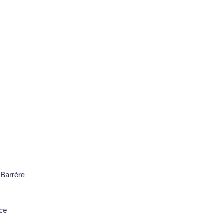
 Barrère
ice