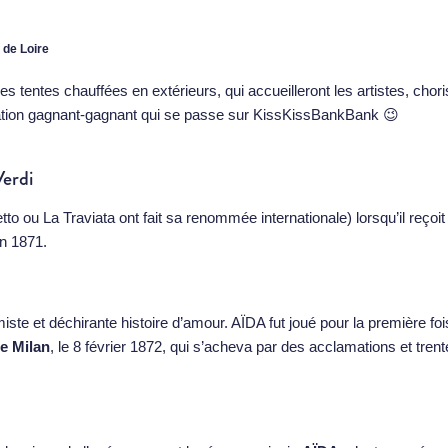
 de Loire
des tentes chauffées en extérieurs, qui accueilleront les artistes, cho
ration gagnant-gagnant qui se passe sur
KissKissBankBank
😉
Verdi
o ou La Traviata ont fait sa renommée internationale) lorsqu’il reç
en 1871.
iste et déchirante histoire d’amour. AÏDA fut joué pour la première fo
e Milan
, le 8 février 1872, qui s’acheva par des acclamations et tre