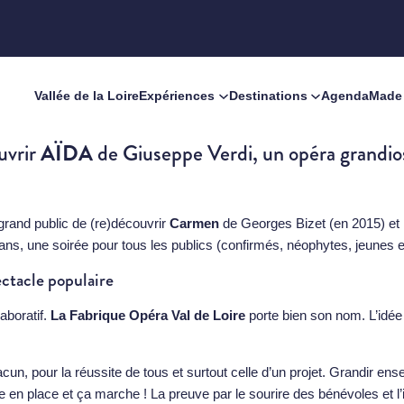
Vallée de la Loire
Expériences
Destinations
Agenda
Made 
AÏDA
uvrir
de Giuseppe Verdi, un opéra grandiose
grand public de (re)découvrir
Carmen
de Georges Bizet (en 2015) et
léans, une soirée pour tous les publics (confirmés, néophytes, jeunes
ectacle populaire
laboratif.
La Fabrique Opéra Val de Loire
porte bien son nom. L’idée 
cun, pour la réussite de tous et surtout celle d’un projet. Grandir ens
 en place et ça marche ! La preuve par le sourire des bénévoles et l’im