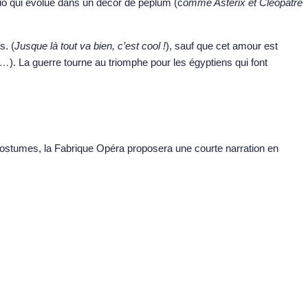
rio qui évolue dans un décor de péplum (c
omme Astérix et Cléopâtre
s. (
Jusque là tout va bien, c’est cool !
), sauf que cet amour est
e…
). La guerre tourne au triomphe pour les égyptiens qui font
s costumes, la Fabrique Opéra proposera une courte narration en