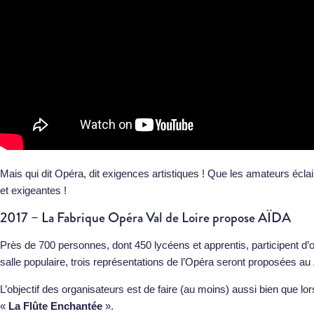
Mais qui dit Opéra, dit exigences artistiques ! Que les amateurs écla
et exigeantes !
2017 – La Fabrique Opéra Val de Loire propose AÏDA
Près de 700 personnes, dont 450 lycéens et apprentis, participent d’o
salle populaire, trois représentations de l’Opéra seront proposées au
L’objectif des organisateurs est de faire (au moins) aussi bien que lo
«
La Flûte Enchantée
».