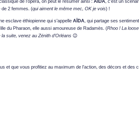
 classique de l’opéra, on peut le résumer ainsi :
AÏDA
, c’est un scéna
é de 2 femmes. (
qui aiment le même mec, OK je vois
) !
ne esclave éthiopienne qui s’appelle
AÏDA
, qui partage ses sentiment
 fille du Pharaon, elle aussi amoureuse de Radamès. (
Rhoo ! La loos
 la suite, venez au Zénith d’Orléans
😉
ar tous et que vous profitiez au maximum de l’action, des décors et de