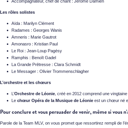
Accompagnateur, chef de chant : Jérôme Damien
Les rôles solistes
Aïda : Marilyn Clément
Radames : Georges Wanis
Amneris : Marie Gautrot
Amonasro : Kristian Paul
Le Roi : Jean-Loup Pagésy
Ramphis : Benoît Gadel
La Grande Prêtresse : Clara Schmidt
Le Messager : Olivier Trommenschlagher
L’orchestre et les chœurs
L’
Orchestre de Léonie
, créé en 2012 comprend une vingtaine 
Le
chœur Opéra de la Musique de Léonie
est un chœur né en
Pour conclure et vous persuader de venir, même si vous n’a
Parole de la Team MLV, on vous promet que ressortirez rempli de l’én