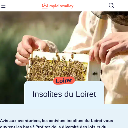
Ouvrir
la
barre
de
recherch
Loiret
Insolites du Loiret
Avis aux aventuriers, les activités insolites du Loiret vous
ouvrent les bras ! Profitez de la diversité des loisirs du