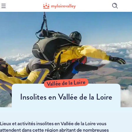
Ouvrir
la
barre
de
recher
Vallée de la Loire
Insolites en Vallée de la Loire
Lieux et activités insolites en Vallée de la Loire vous
attendent dans cette région abritant de nombreuses