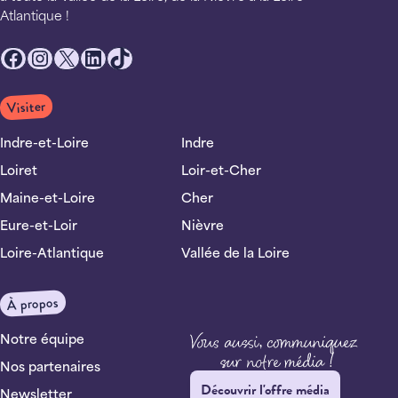
Atlantique !
Facebook
Instagram
X
LinkedIn
TikTok
Visiter
Indre-et-Loire
Indre
Loiret
Loir-et-Cher
Maine-et-Loire
Cher
Eure-et-Loir
Nièvre
Loire-Atlantique
Vallée de la Loire
À propos
Notre équipe
Nos partenaires
Découvrir l'offre média
Newsletter