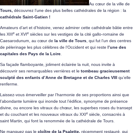
Au cœur de la ville de
Tours
,
découvrez l’une des plus belles cathédrales de la région : la
cathédrale Saint-Gatien !
Amateurs d’art et d’histoire, venez admirer cette cathédrale bâtie entre
e
e
les XIII
et XVI
siècles sur les vestiges de la cité gallo-romaine de
Caesarodunum, au cœur de
la ville de Tours
, qui fut l’un des centres
de pèlerinage les plus célèbres de l’Occident et qui reste
l’une des
capitales des Pays de la Loire
.
Sa façade flamboyante, joliment éclairée la nuit, nous invite à
découvrir ses remarquables verrières et le
tombeau gracieusement
sculpté des enfants d’Anne de Bretagne et de Charles VIII
qu’elle
renferme.
Laissez-vous émerveiller par l’harmonie de ses proportions ainsi que
l’abondante lumière qui inonde tout l’édifice, synonyme de présence
divine, ou encore les vitraux du chœur, les superbes roses du transept
e
et du couchant et les nouveaux vitraux du XXI
siècle, consacrés à
saint Martin, qui font la renommée de la cathédrale de Tours.
Ne manquez pas le
cloître de la Psalette,
récemment restauré, qui