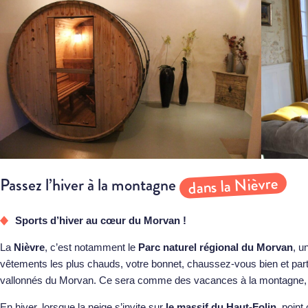
dans la Nièvre
Passez l’hiver à la montagne
Sports d’hiver au cœur du Morvan !
La
Nièvre
, c’est notamment le
Parc naturel régional du Morvan
, u
vêtements les plus chauds, votre bonnet, chaussez-vous bien et par
vallonnés du Morvan. Ce sera comme des vacances à la montagne, 
En hiver, lorsque la neige s’invite sur
le
massif du Haut-Folin
, point