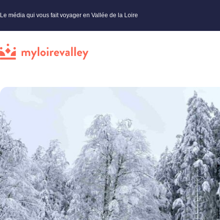
Le média qui vous fait voyager en Vallée de la Loire
My Loire Valley
»
Nièvre
»
Un hiver enchanteur dans la Nièvre