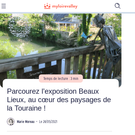
Ouvrir
la
barre
de
recherch
Temps de lecture : 3 min
Parcourez l’exposition Beaux
Lieux, au cœur des paysages de
la Touraine !
Marie Moreau
•
Le 24/05/2021