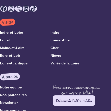
Facebook
Instagram
X
LinkedIn
TikTok
Visiter
Indre-et-Loire
Indre
Loiret
Loir-et-Cher
Maine-et-Loire
Cher
Eure-et-Loir
Nièvre
Loire-Atlantique
Vallée de la Loire
À propos
Notre équipe
Nos partenaires
Découvrir l'offre média
Newsletter
Nous contacter