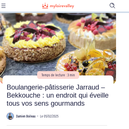
Ouvrir
la
barre
de
recherch
Temps de lecture : 3 min
Boulangerie-pâtisserie Jarraud –
Bekkouche : un endroit qui éveille
tous vos sens gourmands
Damien Boileau
•
Le 05/02/2025