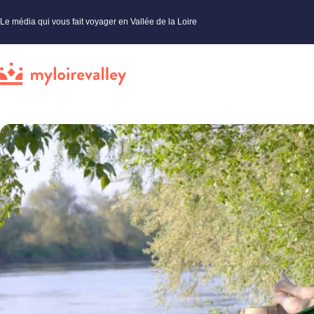
Le média qui vous fait voyager en Vallée de la Loire
My Loire Valley
»
Vallée de la Loire
»
Loisirs et activités
»
Faire du canoë sur le Loir