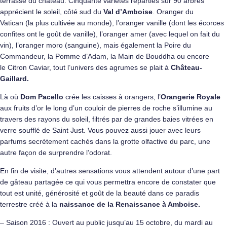
terrasse du château. Cinquante variétés réparties sur 90 arbres
apprécient le soleil, côté sud du
Val d’Amboise
. Oranger du
Vatican (la plus cultivée au monde), l’oranger vanille (dont les écorces
confites ont le goût de vanille), l’oranger amer (avec lequel on fait du
vin), l’oranger moro (sanguine), mais également la Poire du
Commandeur, la Pomme d’Adam, la Main de Bouddha ou encore
le Citron Caviar, tout l’univers des agrumes se plait à
Château-
Gaillard.
Là où
Dom Pacello
crée les caisses à orangers, l’
Orangerie Royale
aux fruits d’or le long d’un couloir de pierres de roche s’illumine au
travers des rayons du soleil, filtrés par de grandes baies vitrées en
verre soufflé de Saint Just. Vous pouvez aussi jouer avec leurs
parfums secrètement cachés dans la grotte olfactive du parc, une
autre façon de surprendre l’odorat.
En fin de visite, d’autres sensations vous attendent autour d’une part
de gâteau partagée ce qui vous permettra encore de constater que
tout est unité, générosité et goût de la beauté dans ce paradis
terrestre créé à la
naissance de la Renaissance à Amboise
.
– Saison 2016 : Ouvert au public jusqu’au 15 octobre, du mardi au