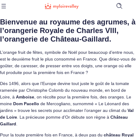
Ouvrir
la
barre
Bienvenue au royaume des agrumes, à
de
recherch
l’orangerie Royale de Charles VIII,
l’orangerie de Château-Gaillard.
L’orange fruit de fêtes, symbole de Noël pour beaucoup d’entre nous,
est le deuxième fruit le plus consommé en France. Que diriez-vous de
goûter, de caresser, de presser entre vos doigts, une orange où elle
fut produite pour la première fois en France ?
Dès 1496, alors que l’Europe devine tout juste le goût de la tomate
ramenée par Christophe Colomb du nouveau monde, en bord de
Loire, à
Amboise
, on récolte pour la première fois, des oranges. Le
moine
Dom Pacello
de Mercogliano, surnommé « Le Léonard des
jardins » trouve les secrets pour acclimater l’oranger au climat du
Val
de Loire
. La précieuse pomme d’Or débute son règne à
Château
Gaillard
.
Pour la toute première fois en France, à deux pas du
château Royal