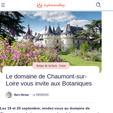
Ouvrir
la
barre
de
recherch
Temps de lecture : 3 min
Le domaine de Chaumont-sur-
Loire vous invite aux Botaniques
Marie Moreau
•
Le 09/09/2020
Les 19 et 20 septembre, rendez-vous au domaine de