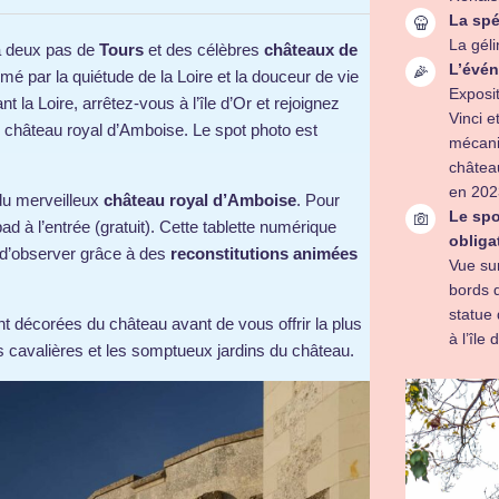
La spé
La gél
 à deux pas de
Tours
et des célèbres
châteaux de
L’évén
hmé par la quiétude de la Loire et la douceur de vie
Exposi
la Loire, arrêtez-vous à l’île d’Or et rejoignez
Vinci e
e château royal d’Amboise. Le spot photo est
mécani
châtea
en 202
du merveilleux
château royal d’Amboise
. Pour
Le spo
d à l’entrée (gratuit). Cette tablette numérique
obliga
 d’observer grâce à des
reconstitutions animées
Vue sur
bords d
statue
nt décorées du château avant de vous offrir la plus
à l’île
s cavalières et les somptueux jardins du château.