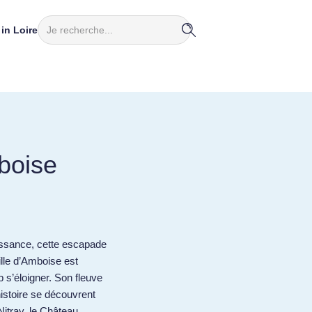
Rechercher
in Loire
boise
aissance, cette escapade
ille d’Amboise est
 s’éloigner. Son fleuve
istoire se découvrent
Nitray, le Château