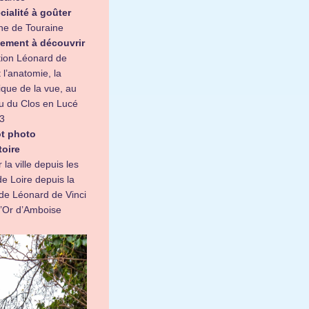
cialité à goûter
ine de Touraine
ement à découvrir
tion Léonard de
t l’anatomie, la
que de la vue, au
u du Clos en Lucé
3
t photo
toire
 la ville depuis les
e Loire depuis la
 de Léonard de Vinci
 d’Or d’Amboise