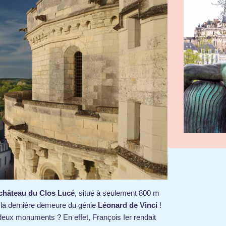
château du Clos Lucé
, situé à seulement 800 m
 la dernière demeure du génie
Léonard de Vinci
!
 deux monuments ? En effet, François Ier rendait