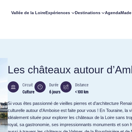
Vallée de la Loire
Expériences
Destinations
Agenda
Made 
Les châteaux autour d’Am
Circuit
Durée
Distance
Culture
6 jours
< 100 km
Si vous êtes passionné de vieilles pierres et d’architecture Ren
culturelle autour d’Amboise est faite pour vous ! En Touraine, la v
idéalement située pour explorer les châteaux de la Loire sans trop
royal, sa gastronomie, ses impressionnants monuments et son h
aussi à travers les châteaux de Valmer, de la Bourdaisière et de 