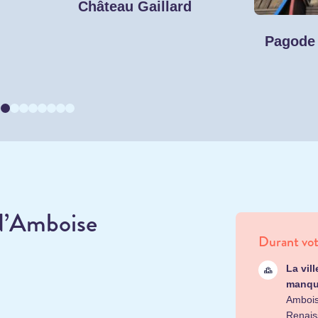
Château Gaillard
Pagode
r d’Amboise
Durant vot
La vil
manqu
Ambois
Renais