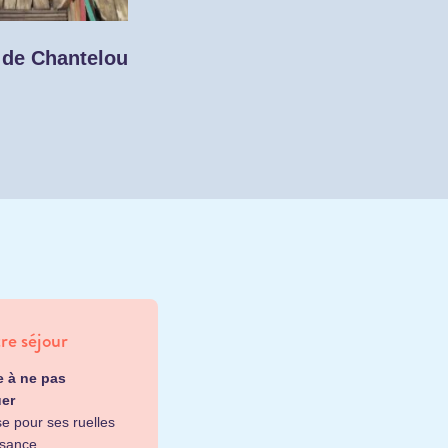
Château de Valmer
 de Chanteloup
re séjour
le à ne pas
er
e pour ses ruelles
sance