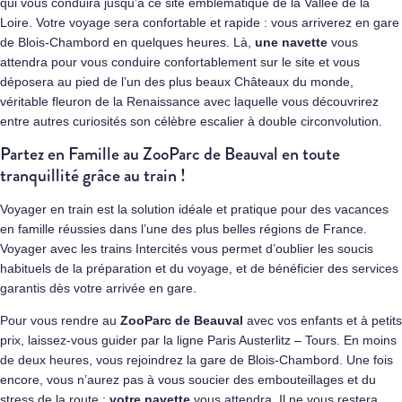
qui vous conduira jusqu’à ce site emblématique de la Vallée de la
Loire. Votre voyage sera confortable et rapide : vous arriverez en gare
de Blois-Chambord en quelques heures. Là,
une navette
vous
attendra pour vous conduire confortablement sur le site et vous
déposera au pied de l’un des plus beaux Châteaux du monde,
véritable fleuron de la Renaissance avec laquelle vous découvrirez
entre autres curiosités son célèbre escalier à double circonvolution.
Partez en Famille au ZooParc de Beauval en toute
tranquillité grâce au train !
Voyager en train est la solution idéale et pratique pour des vacances
en famille réussies dans l’une des plus belles régions de France.
Voyager avec les trains Intercités vous permet d’oublier les soucis
habituels de la préparation et du voyage, et de bénéficier des services
garantis dès votre arrivée en gare.
Pour vous rendre au
ZooParc de Beauval
avec vos enfants et à petits
prix, laissez-vous guider par la ligne Paris Austerlitz – Tours. En moins
de deux heures, vous rejoindrez la gare de Blois-Chambord. Une fois
encore, vous n’aurez pas à vous soucier des embouteillages et du
stress de la route :
votre navette
vous attendra. Il ne vous restera