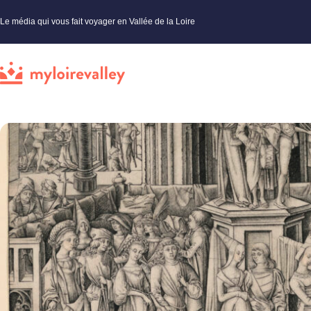
Le média qui vous fait voyager en Vallée de la Loire
My Loire Valley
»
Vallée de la Loire
»
Histoire et artisanat
»
Découvrez les danses de la Renaissance