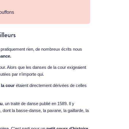
ouffons
illeurs
 pratiquement rien, de nombreux écrits nous
sance.
our. Alors que les danses de la cour exigeaient
tées par n’importe qui.
 la cour
étaient directement dérivées de celles
au
, un traité de danse publié en 1589. Il y
 dont la basse-danse, la pavane, la gaillarde, la
ière. C’est parti pour un
petit cours d’histoire