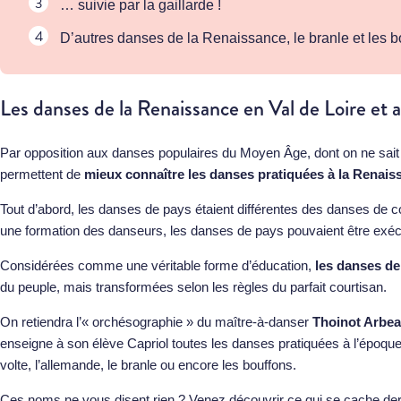
… suivie par la gaillarde !
D’autres danses de la Renaissance, le branle et les b
Les danses de la Renaissance en Val de Loire et a
Par opposition aux danses populaires du Moyen Âge, dont on ne sait
permettent de
mieux connaître les danses pratiquées à la Renais
Tout d’abord, les danses de pays étaient différentes des danses de c
une formation des danseurs, les danses de pays pouvaient être exécu
Considérées comme une véritable forme d’éducation,
les danses de
du peuple, mais transformées selon les règles du parfait courtisan.
On retiendra l’« orchésographie » du maître-à-danser
Thoinot Arbe
enseigne à son élève Capriol toutes les danses pratiquées à l’époque,
volte, l’allemande, le branle ou encore les bouffons.
Ces noms ne vous disent rien ? Venez découvrir ce qui se cache derr