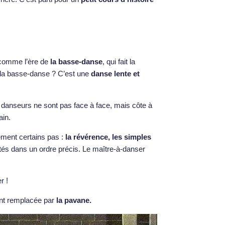
 comme l’ère de
la basse-danse
, qui fait la
e la basse-danse ? C’est une
danse lente et
x danseurs ne sont pas face à face, mais côte à
ain.
ement certains pas :
la révérence, les simples
tés dans un ordre précis. Le maître-à-danser
r !
nt remplacée par
la pavane.