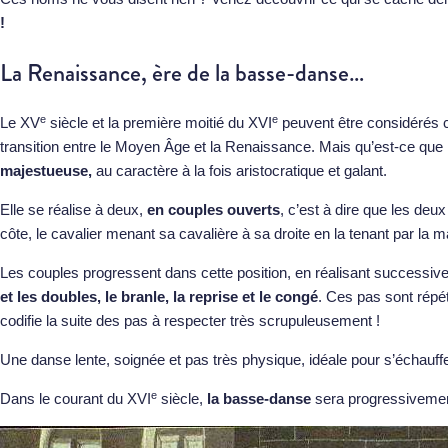
!
La Renaissance, ère de la basse-danse…
e
e
Le XV
siècle et la première moitié du XVI
peuvent être considérés
transition entre le Moyen Âge et la Renaissance. Mais qu’est-ce qu
majestueuse,
au caractère à la fois aristocratique et galant.
Elle se réalise à deux,
en couples ouverts
, c’est à dire que les deu
côte, le cavalier menant sa cavalière à sa droite en la tenant par la m
Les couples progressent dans cette position, en réalisant successiv
et les doubles, le branle, la reprise et le congé
. Ces pas sont répé
codifie la suite des pas à respecter très scrupuleusement !
Une danse lente, soignée et pas très physique, idéale pour s’échauffe
e
Dans le courant du XVI
siècle,
la basse-danse
sera progressiveme