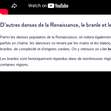
D’autres danses de la Renaissance, le branle et l
Parmi les danses populaires de la Renaissance, on notera égalemen
parfois en chaîne, les danseurs se tenant par les mains et les balanç
branles, de complexité et d’origines variées. On y retrouve un côté
b
Les branles sont historiquement répandus dans de nombreuses régio
certaines régions.