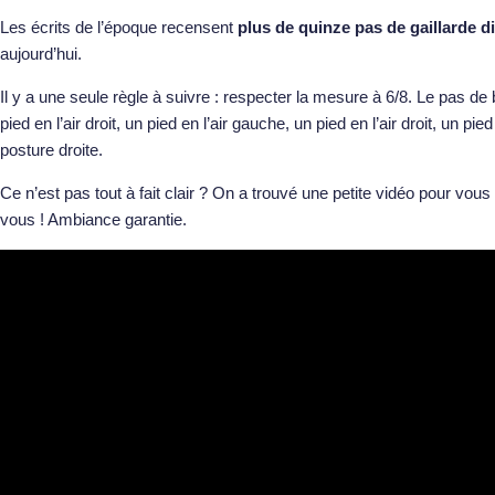
Les écrits de l’époque recensent
plus de quinze pas de gaillarde d
aujourd’hui.
Il y a une seule règle à suivre : respecter la mesure à 6/8. Le pas d
pied en l’air droit, un pied en l’air gauche, un pied en l’air droit, un p
posture droite.
Ce n’est pas tout à fait clair ? On a trouvé une petite vidéo pour vous
vous ! Ambiance garantie.