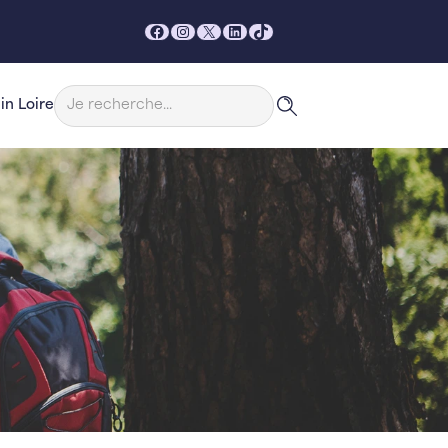
Facebook
Instagram
X
LinkedIn
TikTok
Rechercher
in Loire