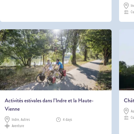
In
Cu
Activités estivales dans l’Indre et la Haute-
Chât
Vienne
Au
Cu
Indre, Autres
4 days
Aventure