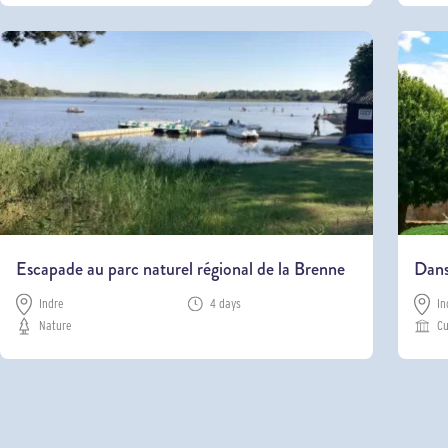
Escapade au parc naturel régional de la Brenne
Dans
Indre
4 days
In
Nature
Cu