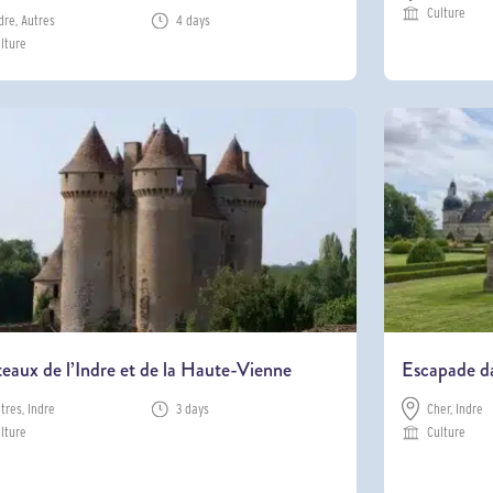
Culture
dre, Autres
4 days
lture
eaux de l’Indre et de la Haute-Vienne
Escapade da
tres, Indre
3 days
Cher, Indre
lture
Culture