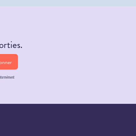
orties.
onner
onformément