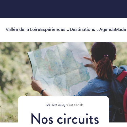
Vallée de la Loire
Expériences
Destinations
Agenda
Made 
My Loire Valley
»
Nos circuits
Nos circuits