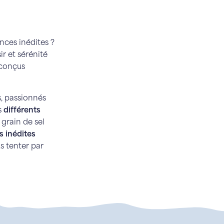
nces inédites ?
ir et sérénité
 conçus
s, passionnés
s
différents
grain de sel
s inédites
s tenter par