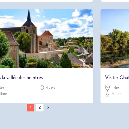
 la vallée des peintres
Visiter Châ
dre
4 days
Indre
lture
Nature
1
2