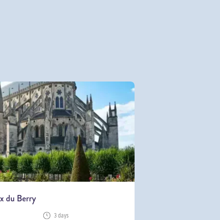
x du Berry
3 days