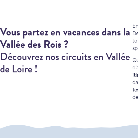
Vous partez en vacances dans la
En
Dé
Vallée des Rois ?
to
sp
Découvrez nos circuits en Vallée
Qu
de Loire !
d’
it
da
te
de