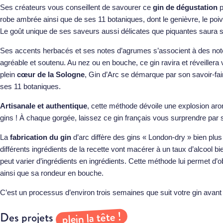
Ses créateurs vous conseillent de savourer ce
g
in de dégustation
p
robe ambrée ainsi que de ses 11 botaniques, dont le genièvre, le poi
Le goût unique de ses saveurs aussi délicates que piquantes saura sé
Ses accents herbacés et ses notes d’agrumes s’associent à des note
agréable et soutenu. Au nez ou en bouche, ce gin ravira et réveillera 
plein
cœur de la Sologne
, Gin d’Arc se démarque par son savoir-fair
ses 11 botaniques.
Artisanale et authentique
, cette méthode dévoile une explosion ar
gins ! À chaque gorgée, laissez ce gin français vous surprendre par 
La
fabrication du gin
d’arc diffère des gins « London-dry » bien plu
différents ingrédients de la recette vont macérer à un taux d’alcool b
peut varier d’ingrédients en ingrédients. Cette méthode lui permet d’o
ainsi que sa rondeur en bouche.
C’est un processus d’environ trois semaines que suit votre gin avant 
plein la tête !
Des projets