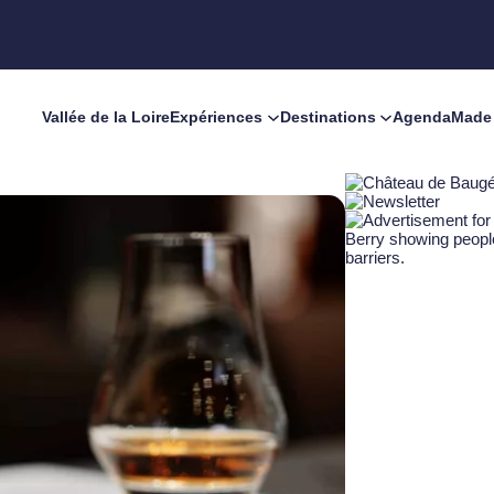
Vallée de la Loire
Expériences
Destinations
Agenda
Made 
tique de la Sologne !