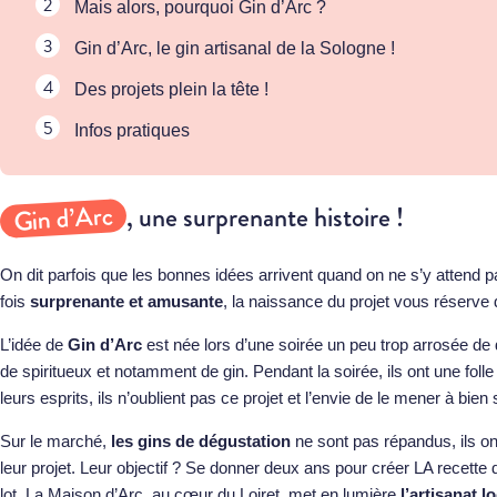
Mais alors, pourquoi Gin d’Arc ?
Gin d’Arc, le gin artisanal de la Sologne !
Des projets plein la tête !
Infos pratiques
Gin d’Arc
, une surprenante histoire !
On dit parfois que les bonnes idées arrivent quand on ne s’y attend p
fois
surprenante et amusante
, la naissance du projet vous réserve 
L’idée de
Gin d’Arc
est née lors d’une soirée un peu trop arrosée d
de spiritueux et notamment de gin. Pendant la soirée, ils ont une folle 
leurs esprits, ils n’oublient pas ce projet et l’envie de le mener à bien s
Sur le marché,
les gins de dégustation
ne sont pas répandus, ils o
leur projet. Leur objectif ? Se donner deux ans pour créer LA recette d
lot. La Maison d’Arc, au cœur du Loiret, met en lumière
l’artisanat l