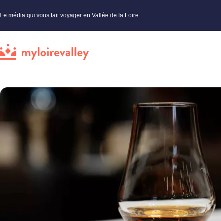
Le média qui vous fait voyager en Vallée de la Loire
My Loire Valley
»
Made in Loire
»
Actualités Val de Loire
»
Produits locaux
»
GIN D’ARC, le gin authen