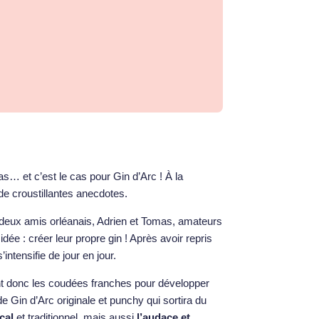
as… et c’est le cas pour Gin d’Arc ! À la
de croustillantes anecdotes.
e deux amis orléanais, Adrien et Tomas, amateurs
idée : créer leur propre gin ! Après avoir repris
’intensifie de jour en jour.
nt donc les coudées franches pour développer
e Gin d’Arc originale et punchy qui sortira du
ocal
et traditionnel, mais aussi
l’audace et