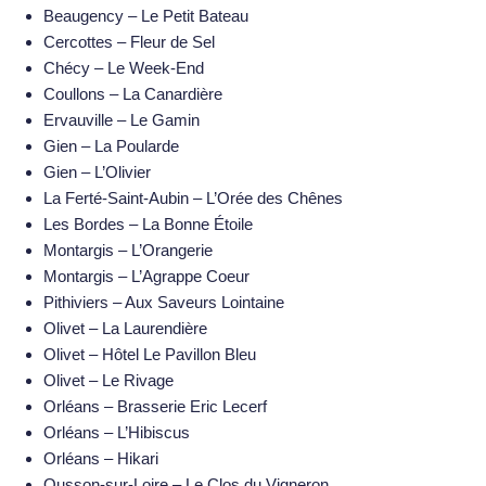
Beaugency – Le Petit Bateau
Cercottes –
Fleur de Sel
Chécy – Le Week-End
Coullons –
La Canardière
Ervauville – Le Gamin
Gien – La Poularde
Gien – L’Olivier
La Ferté-Saint-Aubin –
L’Orée des Chênes
Les Bordes – La Bonne Étoile
Montargis – L’Orangerie
Montargis – L’Agrappe Coeur
Pithiviers – Aux Saveurs Lointaine
Olivet – La Laurendière
Olivet – Hôtel Le Pavillon Bleu
Olivet – Le Rivage
Orléans –
Brasserie Eric Lecerf
Orléans – L’Hibiscus
Orléans – Hikari
Ousson-sur-Loire –
Le Clos du Vigneron