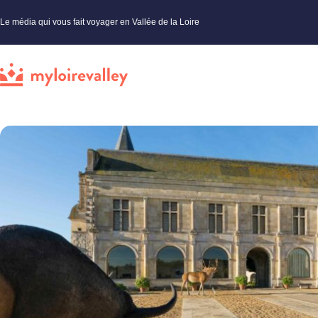
Le média qui vous fait voyager en Vallée de la Loire
My Loire Valley
»
Indre-et-Loire
»
Musées et monuments
»
Dans la peau de Guillaume Parpaite, médi