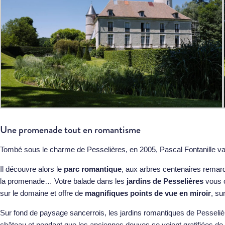
Une promenade tout en romantisme
Tombé sous le charme de Pesselières, en 2005, Pascal Fontanille v
Il découvre alors le
parc romantique
, aux arbres centenaires remarq
la promenade… Votre balade dans les
jardins de Pesselières
vous c
sur le domaine et offre de
magnifiques points de vue en miroir
, su
Sur fond de paysage sancerrois, les jardins romantiques de Pesseliè
château et pendant que les anciennes douves se voient gratifiées d