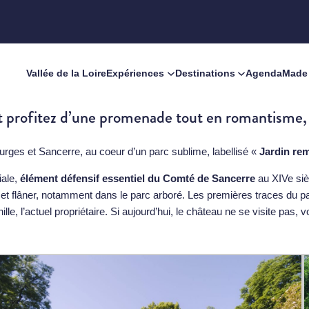
Vallée de la Loire
Expériences
Destinations
Agenda
Made 
t profitez d’une promenade tout en romantisme, 
urges et Sancerre, au coeur d’un parc sublime, labellisé «
Jardin re
iale,
élément défensif essentiel du Comté de Sancerre
au XIVe siè
re et flâner, notamment dans le parc arboré. Les premières traces du
ille, l’actuel propriétaire. Si aujourd’hui, le château ne se visite pa