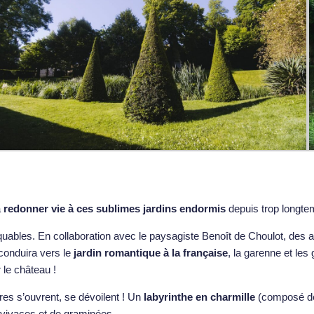
a
redonner vie à ces sublimes jardins endormis
depuis trop longte
uables. En collaboration avec le paysagiste Benoît de Choulot, des ar
onduira vers le
jardin romantique à la française
, la garenne et les
r le château !
res s’ouvrent, se dévoilent ! Un
labyrinthe en charmille
(composé de 
e vivaces et de graminées…