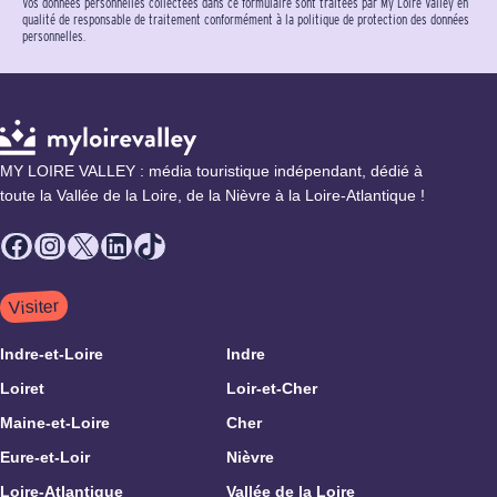
Vos données personnelles collectées dans ce formulaire sont traitées par My Loire Valley en
qualité de responsable de traitement conformément à la politique de protection des données
personnelles.
MY LOIRE VALLEY : média touristique indépendant, dédié à
toute la Vallée de la Loire, de la Nièvre à la Loire-Atlantique !
Facebook
Instagram
X
LinkedIn
TikTok
Visiter
Indre-et-Loire
Indre
Loiret
Loir-et-Cher
Maine-et-Loire
Cher
Eure-et-Loir
Nièvre
Loire-Atlantique
Vallée de la Loire