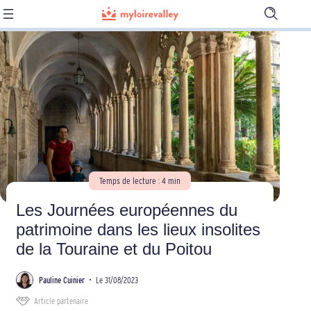
Ouvrir
la
barre
de
recherch
Temps de lecture : 4 min
Les Journées européennes du
patrimoine dans les lieux insolites
de la Touraine et du Poitou
Pauline Cuinier
•
Le 31/08/2023
Article partenaire